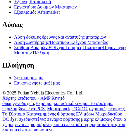
Έξυπνη Κατασκευή
Εργαστήριο Δοκιμών Μπαταριών
Εξοπλισμός Aftermarket
Λύσεις
Λύση δοκιμής έρευνας και ανάπτυξης μπαταριών
Λύση Συντήρησης/Ποιοτικού Ελέγχου Μπαταρίας
Σταθμός Δοκιμών EOL για Γραμμές Πιλοτικής/Παραγωγής/
Μετά την Πώληση
Πλοήγηση
Σχετικά με εμάς
Επικοινωνήστε μαζί μας
© 2025 Fujian Nebula Electronics Co., Ltd.
Χάρτης ιστότοπου
-
AMP Κινητό
όπως ξενοδοχεία
,
θέρετρα
,
και αστικά κέντρα. Το σύστημα
περιλαμβάνει ένα PCS
,
Μετατροπείς DC/DC
,
αγροτικές περιοχές
,
Το Σύστημα Κατανεμημένης Φόρτισης EV μέσω Μικροδικτύου
DC έχει σχεδιαστεί για σενάρια φόρτισης μικρής κλίμακας όπου ο
χώρος είναι περιορισμένος και η επέκταση της χωρητικότητας του
δικτύου είναι περιορισμένη.
,