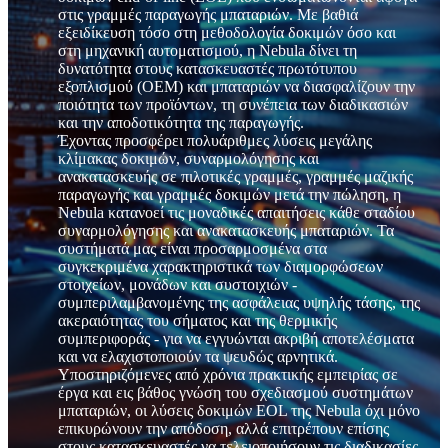
στις γραμμές παραγωγής μπαταριών. Με βαθιά
εξειδίκευση τόσο στη μεθοδολογία δοκιμών όσο και
στη μηχανική αυτοματισμού, η Nebula δίνει τη
δυνατότητα στους κατασκευαστές πρωτότυπου
εξοπλισμού (OEM) και μπαταριών να διασφαλίζουν την
ποιότητα των προϊόντων, τη συνέπεια των διαδικασιών
και την αποδοτικότητα της παραγωγής.
Έχοντας προσφέρει πολυάριθμες λύσεις μεγάλης
κλίμακας δοκιμών, συναρμολόγησης και
ανακατασκευής σε πιλοτικές γραμμές, γραμμές μαζικής
παραγωγής και γραμμές δοκιμών μετά την πώληση, η
Nebula κατανοεί τις μοναδικές απαιτήσεις κάθε σταδίου
συναρμολόγησης και ανακατασκευής μπαταριών. Τα
συστήματά μας είναι προσαρμοσμένα στα
συγκεκριμένα χαρακτηριστικά των διαμορφώσεων
στοιχείων, μονάδων και συστοιχιών -
συμπεριλαμβανομένης της ασφάλειας υψηλής τάσης, της
ακεραιότητας του σήματος και της θερμικής
συμπεριφοράς - για να εγγυώνται ακριβή αποτελέσματα
και να ελαχιστοποιούν τα ψευδώς αρνητικά.
Υποστηριζόμενες από χρόνια πρακτικής εμπειρίας σε
έργα και εις βάθος γνώση του σχεδιασμού συστημάτων
μπαταριών, οι λύσεις δοκιμών EOL της Nebula όχι μόνο
επικυρώνουν την απόδοση, αλλά επιτρέπουν επίσης
στους κατασκευαστές να τελειοποιήσουν τις διαδικασίες