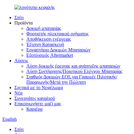
Σπίτι
Προϊόντα
Δοκιμή μπαταρίας
Φορτιστής ηλεκτρικού οχήματος
Αποθήκευση ενέργειας
Έξυπνη Κατασκευή
Εργαστήριο Δοκιμών Μπαταριών
Εξοπλισμός Aftermarket
Λύσεις
Λύση δοκιμής έρευνας και ανάπτυξης μπαταριών
Λύση Συντήρησης/Ποιοτικού Ελέγχου Μπαταρίας
Σταθμός Δοκιμών EOL για Γραμμές Πιλοτικής/
Παραγωγής/Μετά την Πώληση
Σχετικά με το Νεφέλωμα
Νέα
Συνεργάτες καναλιού
Επικοινωνήστε μαζί μας
Καριέρα
English
Σπίτι