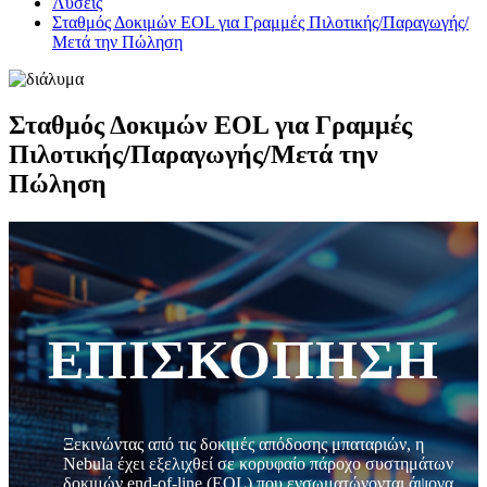
Λύσεις
Σταθμός Δοκιμών EOL για Γραμμές Πιλοτικής/Παραγωγής/
Μετά την Πώληση
Σταθμός Δοκιμών EOL για Γραμμές
Πιλοτικής/Παραγωγής/Μετά την
Πώληση
ΕΠΙΣΚΟΠΗΣΗ
Ξεκινώντας από τις δοκιμές απόδοσης μπαταριών, η
Nebula έχει εξελιχθεί σε κορυφαίο πάροχο συστημάτων
δοκιμών end-of-line (EOL) που ενσωματώνονται άψογα