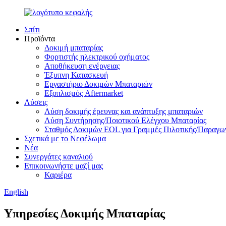
Σπίτι
Προϊόντα
Δοκιμή μπαταρίας
Φορτιστής ηλεκτρικού οχήματος
Αποθήκευση ενέργειας
Έξυπνη Κατασκευή
Εργαστήριο Δοκιμών Μπαταριών
Εξοπλισμός Aftermarket
Λύσεις
Λύση δοκιμής έρευνας και ανάπτυξης μπαταριών
Λύση Συντήρησης/Ποιοτικού Ελέγχου Μπαταρίας
Σταθμός Δοκιμών EOL για Γραμμές Πιλοτικής/Παραγ
Σχετικά με το Νεφέλωμα
Νέα
Συνεργάτες καναλιού
Επικοινωνήστε μαζί μας
Καριέρα
English
Υπηρεσίες Δοκιμής Μπαταρίας