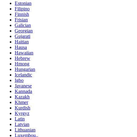
Estonian
Filipino
Finnish
Frisian
Galician
Georgian
Gujarati
Haitian
Hausa
Hawaiian
Hebrew
Hmong
Hungarian
Icelandic
Igbo
Javanese
Kannada
Kazakh
Khmer
Kurdish
Kyrgyz
Latin
Latvian
Lithuanian
Luxembou..