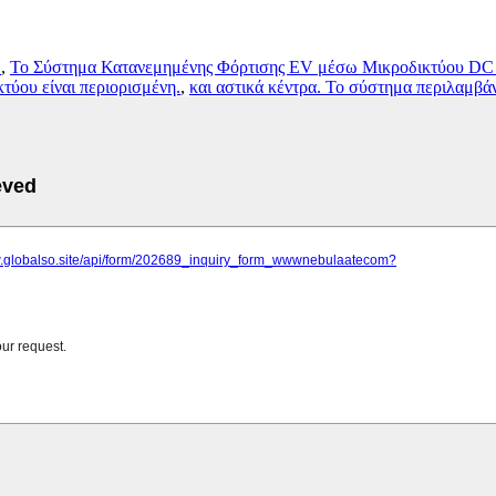
C
,
Το Σύστημα Κατανεμημένης Φόρτισης EV μέσω Μικροδικτύου DC έχε
κτύου είναι περιορισμένη.
,
και αστικά κέντρα. Το σύστημα περιλαμβά