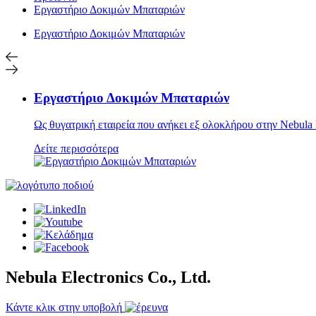
Εργαστήριο Δοκιμών Μπαταριών
Εργαστήριο Δοκιμών Μπαταριών
Εργαστήριο Δοκιμών Μπαταριών
Ως θυγατρική εταιρεία που ανήκει εξ ολοκλήρου στην Nebula El
Δείτε περισσότερα
Nebula Electronics Co., Ltd.
Κάντε κλικ στην υποβολή