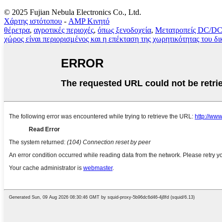
© 2025 Fujian Nebula Electronics Co., Ltd.
Χάρτης ιστότοπου
-
AMP Κινητό
θέρετρα
,
αγροτικές περιοχές
,
όπως ξενοδοχεία
,
Μετατροπείς DC/D
χώρος είναι περιορισμένος και η επέκταση της χωρητικότητας του δι