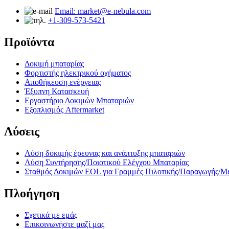
Email: market@e-nebula.com
+1-309-573-5421
Προϊόντα
Δοκιμή μπαταρίας
Φορτιστής ηλεκτρικού οχήματος
Αποθήκευση ενέργειας
Έξυπνη Κατασκευή
Εργαστήριο Δοκιμών Μπαταριών
Εξοπλισμός Aftermarket
Λύσεις
Λύση δοκιμής έρευνας και ανάπτυξης μπαταριών
Λύση Συντήρησης/Ποιοτικού Ελέγχου Μπαταρίας
Σταθμός Δοκιμών EOL για Γραμμές Πιλοτικής/Παραγωγής/Μ
Πλοήγηση
Σχετικά με εμάς
Επικοινωνήστε μαζί μας