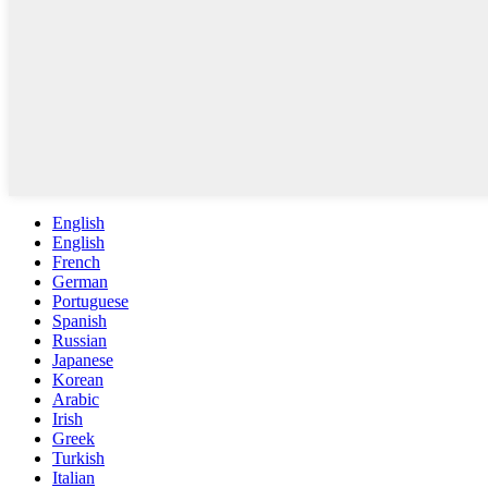
English
English
French
German
Portuguese
Spanish
Russian
Japanese
Korean
Arabic
Irish
Greek
Turkish
Italian