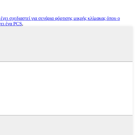
ι σχεδιαστεί για σενάρια φόρτισης μικρής κλίμακας όπου ο
νει ένα PCS
,