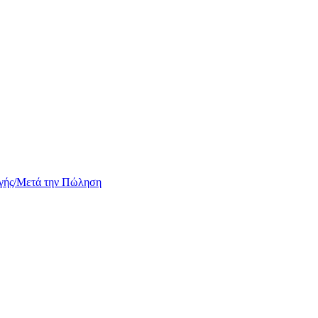
ωγής/Μετά την Πώληση